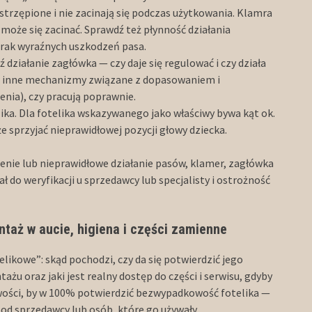
ostrzępione i nie zacinają się podczas użytkowania. Klamra
 może się zacinać. Sprawdź też płynność działania
rak wyraźnych uszkodzeń pasa.
 działanie zagłówka — czy daje się regulować i czy działa
ż inne mechanizmy związane z dopasowaniem i
ia), czy pracują poprawnie.
lika. Dla fotelika wskazywanego jako właściwy bywa kąt ok.
 sprzyjać nieprawidłowej pozycji głowy dziecka.
ienie lub nieprawidłowe działanie pasów, klamer, zagłówka
 do weryfikacji u sprzedawcy lub specjalisty i ostrożność
ntaż w aucie, higiena i części zamienne
likowe”: skąd pochodzi, czy da się potwierdzić jego
żu oraz jaki jest realny dostęp do części i serwisu, gdyby
iwości, by w 100% potwierdzić bezwypadkowość fotelika —
z od sprzedawcy lub osób, które go używały.