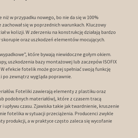
e niż w przypadku nowego, bo nie da się w 100%
nie zachował się w poprzednich warunkach. Kluczowy
ał w kolizji. W zderzeniu na konstrukcję działają bardzo
 w skorupie oraz uszkodzeń elementów mocujących.
owypadkowe”, które bywają niewidoczne gołym okiem.
py, uszkodzenia bazy montażowej lub zaczepów ISOFIX
W efekcie fotelik może gorzej spełniać swoją funkcję
li po zewnątrz wygląda poprawnie.
riałów. Foteliki zawierają elementy z plastiku oraz
lub podobnych materiałów), które z czasem tracą
 upływu czasu. Zjawiska takie jak twardnienie, kruszenie
e fotelika w sytuacji przeciążenia. Producenci zwykle
ty produkcji, a w praktyce często zaleca się wycofanie