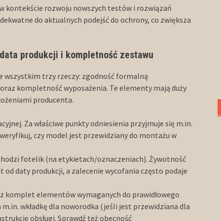
 kontekście rozwoju nowszych testów i rozwiązań
dekwatne do aktualnych podejść do ochrony, co zwiększa
data produkcji i kompletność zestawu
 wszystkim trzy rzeczy: zgodność formalną
) oraz kompletność wyposażenia. Te elementy mają duży
ałożeniami producenta.
yjnej. Za właściwe punkty odniesienia przyjmuje się m.in.
weryfikuj, czy model jest przewidziany do montażu w
chodzi fotelik (na etykietach/oznaczeniach). Żywotność
at od daty produkcji, a zalecenie wycofania często podaje
asz komplet elementów wymaganych do prawidłowego
 m.in. wkładkę dla noworodka (jeśli jest przewidziana dla
nstrukcję obsługi. Sprawdź też obecność