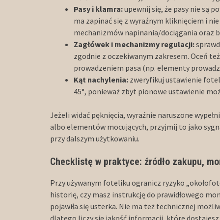
Pasy i klamra:
upewnij się, że pasy nie są p
ma zapinać się z wyraźnym kliknięciem i nie
mechanizmów napinania/dociągania oraz b
Zagłówek i mechanizmy regulacji:
sprawdź
zgodnie z oczekiwanym zakresem. Oceń te
prowadzeniem pasa (np. elementy prowadzen
Kąt nachylenia:
zweryfikuj ustawienie fote
45°, ponieważ zbyt pionowe ustawienie może
Jeżeli widać pęknięcia, wyraźnie naruszone wypełn
albo elementów mocujących, przyjmij to jako sygnał
przy dalszym użytkowaniu.
Checklistę w praktyce: źródło zakupu, mo
Przy używanym foteliku ogranicz ryzyko „okołofote
historię, czy masz instrukcję do prawidłowego monta
pojawiła się usterka. Nie ma też technicznej możl
dlatego liczy się jakość informacji, które dostajes