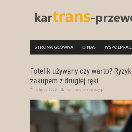
Skip
to
content
STRONA GŁÓWNA
O NAS
WSPÓŁPRACA
Fotelik używany czy warto? Ryzyk
zakupem z drugiej ręki
6 lipca 2026
kartrans-przewozy.pl