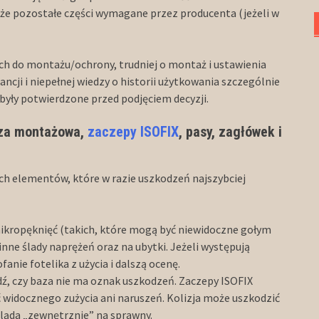
że pozostałe części wymagane przez producenta (jeżeli w
ch do montażu/ochrony, trudniej o montaż i ustawienia
cji i niepełnej wiedzy o historii użytkowania szczególnie
były potwierdzone przed podjęciem decyzji.
aza montażowa,
zaczepy ISOFIX
, pasy, zagłówek i
ch elementów, które w razie uszkodzeń najszybciej
mikropęknięć (takich, które mogą być niewidoczne gołym
inne ślady naprężeń oraz na ubytki. Jeżeli występują
anie fotelika z użycia i dalszą ocenę.
ź, czy baza nie ma oznak uszkodzeń. Zaczepy ISOFIX
 widocznego zużycia ani naruszeń. Kolizja może uszkodzić
gląda „zewnętrznie” na sprawny.