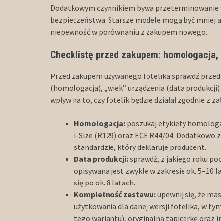
Dodatkowym czynnikiem bywa przeterminowanie w
bezpieczeństwa. Starsze modele mogą być mniej a
niepewność w porównaniu z zakupem nowego.
Checklistę przed zakupem: homologacja, 
Przed zakupem używanego fotelika sprawdź przede
(homologacja), „wiek” urządzenia (data produkcji
wpływ na to, czy fotelik będzie działał zgodnie z z
Homologacja:
poszukaj etykiety homologac
i-Size (R129) oraz ECE R44/04. Dodatkowo z
standardzie, który deklaruje producent.
Data produkcji:
sprawdź, z jakiego roku po
opisywana jest zwykle w zakresie ok. 5–10 l
się po ok. 8 latach.
Kompletność zestawu:
upewnij się, że m
użytkowania dla danej wersji fotelika, w tym
tego wariantu), oryginalną tapicerkę oraz i