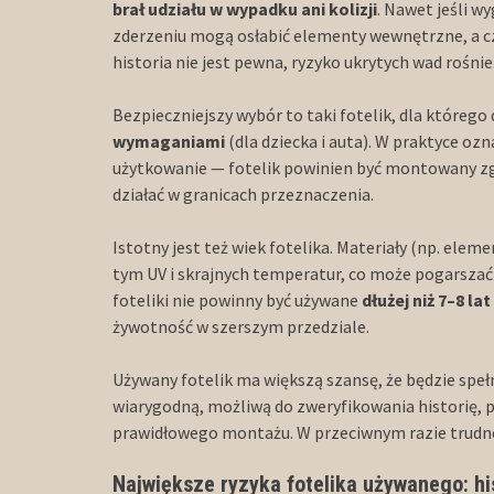
brał udziału w wypadku ani kolizji
. Nawet jeśli w
zderzeniu mogą osłabić elementy wewnętrzne, a c
historia nie jest pewna, ryzyko ukrytych wad rośnie
Bezpieczniejszy wybór to taki fotelik, dla którego 
wymaganiami
(dla dziecka i auta). W praktyce o
użytkowanie — fotelik powinien być montowany zg
działać w granicach przeznaczenia.
Istotny jest też wiek fotelika. Materiały (np. elem
tym UV i skrajnych temperatur, co może pogarszać 
foteliki nie powinny być używane
dłużej niż 7–8 la
żywotność w szerszym przedziale.
Używany fotelik ma większą szansę, że będzie spe
wiarygodną, możliwą do zweryfikowania historię,
prawidłowego montażu. W przeciwnym razie trudno
Największe ryzyka fotelika używanego: his