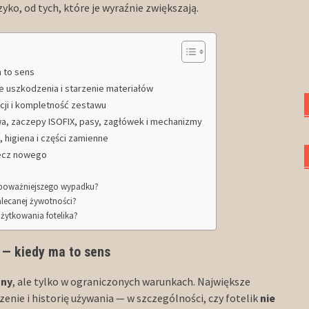
o, od tych, które je wyraźnie zwiększają.
 to sens
te uszkodzenia i starzenie materiałów
cji i kompletność zestawu
wa, zaczepy ISOFIX, pasy, zagłówek i mechanizmy
 higiena i części zamienne
zecz nowego
m poważniejszego wypadku?
alecanej żywotności?
użytkowania fotelika?
 — kiedy ma to sens
zny
, ale tylko w ograniczonych warunkach. Największe
zenie i historię używania — w szczególności, czy fotelik
nie