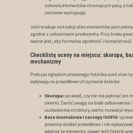
osłonek/elementów chroniących pasy, a tak
zestawie występują).
Jeśli brakuje instrukcji albo elementów potrzebny
zgodne z założeniami producenta. Przy braku gwaran
ważne jest, aby formalna zgodność i kompletność 
Checklistę oceny na miejscu: skorupa, b
mechanizmy
Podczas oględzin używanego fotelika oceń stan ty
wpływają na prawidłowe utrzymanie dziecka:
Skorupa:
sprawdź, czy nie ma pęknięć ani 
okiem). Zwróć uwagę na białe odbarwienia i 
uszkodzenia struktury, warto rozważyć wycof
Baza montażowa i zaczepy ISOFIX:
sprawd
powinny działać prawidłowo i nie wykazywać
właśnie te elementy, nawet jeśli fotelik wy