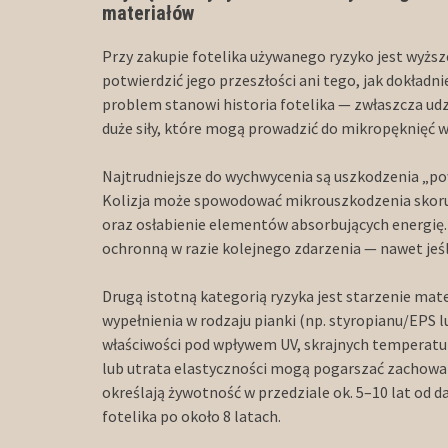
materiałów
Przy zakupie fotelika używanego ryzyko jest wyższ
potwierdzić jego przeszłości ani tego, jak dokład
problem stanowi historia fotelika — zwłaszcza udzi
duże siły, które mogą prowadzić do mikropęknięć
Najtrudniejsze do wychwycenia są uszkodzenia „p
Kolizja może spowodować mikrouszkodzenia skoru
oraz osłabienie elementów absorbujących energię. 
ochronną w razie kolejnego zdarzenia — nawet jeś
Drugą istotną kategorią ryzyka jest starzenie mate
wypełnienia w rodzaju pianki (np. styropianu/EPS 
właściwości pod wpływem UV, skrajnych temperatur i
lub utrata elastyczności mogą pogarszać zachowani
określają żywotność w przedziale ok. 5–10 lat od da
fotelika po około 8 latach.