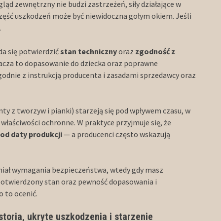
ygląd zewnętrzny nie budzi zastrzeżeń, siły działające w
zęść uszkodzeń może być niewidoczna gołym okiem. Jeśli
.
da się potwierdzić
stan techniczny
oraz
zgodność z
znacza to dopasowanie do dziecka oraz poprawne
odnie z instrukcją producenta i zasadami sprzedawcy oraz
enty z tworzyw i pianki) starzeją się pod wpływem czasu, w
właściwości ochronne. W praktyce przyjmuje się, że
t od daty produkcji
— a producenci często wskazują
łniał wymagania bezpieczeństwa, wtedy gdy masz
 potwierdzony stan oraz pewność dopasowania i
 to ocenić.
toria, ukryte uszkodzenia i starzenie