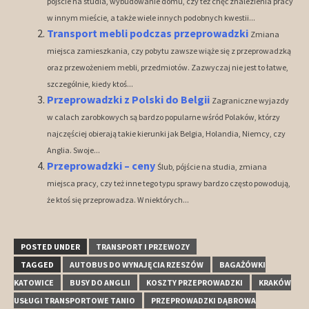
pójście na studia, wybudowanie domu, czy też chęć znalezienia pracy
w innym mieście, a także wiele innych podobnych kwestii...
Transport mebli podczas przeprowadzki
Zmiana
miejsca zamieszkania, czy pobytu zawsze wiąże się z przeprowadzką
oraz przewożeniem mebli, przedmiotów. Zazwyczaj nie jest to łatwe,
szczególnie, kiedy ktoś...
Przeprowadzki z Polski do Belgii
Zagraniczne wyjazdy
w calach zarobkowych są bardzo popularne wśród Polaków, którzy
najczęściej obierają takie kierunki jak Belgia, Holandia, Niemcy, czy
Anglia. Swoje...
Przeprowadzki – ceny
Ślub, pójście na studia, zmiana
miejsca pracy, czy też inne tego typu sprawy bardzo często powodują,
że ktoś się przeprowadza. W niektórych...
POSTED UNDER
TRANSPORT I PRZEWOZY
TAGGED
AUTOBUS DO WYNAJĘCIA RZESZÓW
BAGAŻÓWKI
KATOWICE
BUSY DO ANGLII
KOSZTY PRZEPROWADZKI
KRAKÓW
USŁUGI TRANSPORTOWE TANIO
PRZEPROWADZKI DĄBROWA