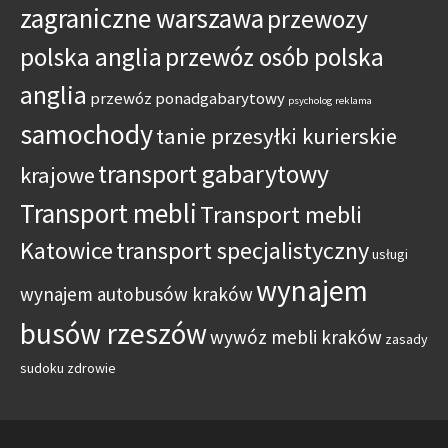
zagraniczne warszawa
przewozy
polska anglia
przewóz osób polska
anglia
przewóz ponadgabarytowy
psycholog
reklama
samochody
tanie przesyłki kurierskie
transport gabarytowy
krajowe
Transport mebli
Transport mebli
Katowice
transport specjalistyczny
usługi
wynajem
wynajem autobusów kraków
busów rzeszów
wywóz mebli kraków
zasady
sudoku
zdrowie