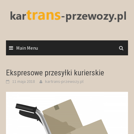
Skip
to
content
Main Menu
Ekspresowe przesyłki kurierskie
11 maja 2018
kartrans-przewozy.pl