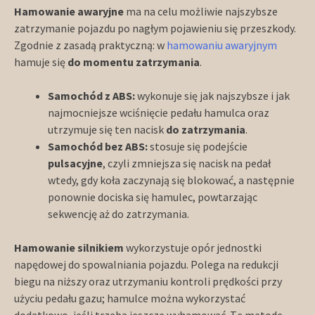
Hamowanie awaryjne
ma na celu możliwie najszybsze
zatrzymanie pojazdu po nagłym pojawieniu się przeszkody.
Zgodnie z zasadą praktyczną: w
hamowaniu awaryjnym
hamuje się
do momentu zatrzymania
.
Samochód z ABS:
wykonuje się jak najszybsze i jak
najmocniejsze wciśnięcie pedału hamulca oraz
utrzymuje się ten nacisk
do zatrzymania
.
Samochód bez ABS:
stosuje się podejście
pulsacyjne
, czyli zmniejsza się nacisk na pedał
wtedy, gdy koła zaczynają się blokować, a następnie
ponownie dociska się hamulec, powtarzając
sekwencję aż do zatrzymania.
Hamowanie silnikiem
wykorzystuje opór jednostki
napędowej do spowalniania pojazdu. Polega na redukcji
biegu na niższy oraz utrzymaniu kontroli prędkości przy
użyciu pedału gazu; hamulce można wykorzystać
dodatkowo, jeśli trzeba jeszcze wyhamować. Tę metodę