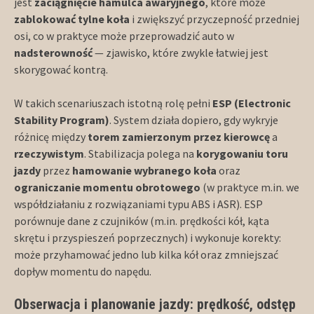
jest
zaciągnięcie hamulca awaryjnego
, które może
zablokować tylne koła
i zwiększyć przyczepność przedniej
osi, co w praktyce może przeprowadzić auto w
nadsterowność
— zjawisko, które zwykle łatwiej jest
skorygować kontrą.
W takich scenariuszach istotną rolę pełni
ESP (Electronic
Stability Program)
. System działa dopiero, gdy wykryje
różnicę między
torem zamierzonym przez kierowcę
a
rzeczywistym
. Stabilizacja polega na
korygowaniu toru
jazdy
przez
hamowanie wybranego koła
oraz
ograniczanie momentu obrotowego
(w praktyce m.in. we
współdziałaniu z rozwiązaniami typu ABS i ASR). ESP
porównuje dane z czujników (m.in. prędkości kół, kąta
skrętu i przyspieszeń poprzecznych) i wykonuje korekty:
może przyhamować jedno lub kilka kół oraz zmniejszać
dopływ momentu do napędu.
Obserwacja i planowanie jazdy: prędkość, odstęp