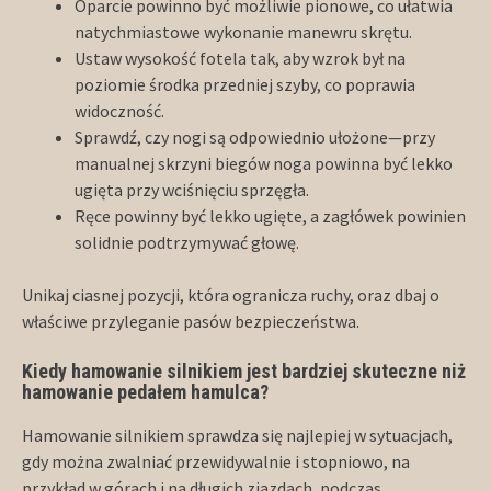
Oparcie powinno być możliwie pionowe, co ułatwia
natychmiastowe wykonanie manewru skrętu.
Ustaw wysokość fotela tak, aby wzrok był na
poziomie środka przedniej szyby, co poprawia
widoczność.
Sprawdź, czy nogi są odpowiednio ułożone—przy
manualnej skrzyni biegów noga powinna być lekko
ugięta przy wciśnięciu sprzęgła.
Ręce powinny być lekko ugięte, a zagłówek powinien
solidnie podtrzymywać głowę.
Unikaj ciasnej pozycji, która ogranicza ruchy, oraz dbaj o
właściwe przyleganie pasów bezpieczeństwa.
Kiedy hamowanie silnikiem jest bardziej skuteczne niż
hamowanie pedałem hamulca?
Hamowanie silnikiem sprawdza się najlepiej w sytuacjach,
gdy można zwalniać przewidywalnie i stopniowo, na
przykład w górach i na długich zjazdach, podczas