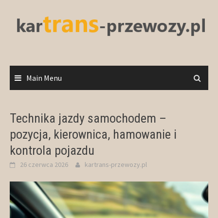
Skip
to
content
Main Menu
Technika jazdy samochodem –
pozycja, kierownica, hamowanie i
kontrola pojazdu
26 czerwca 2026
kartrans-przewozy.pl