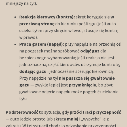
mniejszy na tył).
Reakcja kierowcy (kontra):
skręt koryguje się
w
przeciwną stronę
do kierunku poślizgu (jeśli auto
ucieka tyłem przy skręcie w lewo, stosuje się kontrę
w prawo).
Praca gazem (napęd):
przy napędzie na przednią oś
na początek można spróbować
odjąć gaz
dla
bezpiecznego wyhamowania; jeśli reakcja nie jest
jednoznaczna, część kierowców utrzymuje kontrolę,
dodając gazu
i jednocześnie sterując kierownicą.
Przy napędzie na tył
nie puszcza się gwałtownie
gazu
— zwykle lepiej jest
przymknięcie
, bo zbyt
gwałtowne odjęcie napędu może pogłębić uciekanie
tyłu.
Podsterowność
to sytuacja, gdy
przód traci przyczepność
— auto jedzie prosto lub skręca
mniej
i „wypycha” je z
zakrętu. W tej sytuacji chodzi o odzyskanie przyczepności