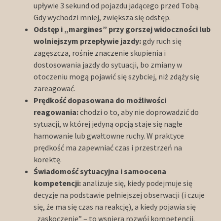
upływie 3 sekund od pojazdu jadącego przed Tobą.
Gdy wychodzi mniej, zwiększa się odstęp.
Odstęp i „margines” przy gorszej widoczności lub
wolniejszym przepływie jazdy:
gdy ruch się
zagęszcza, rośnie znaczenie skupienia i
dostosowania jazdy do sytuacji, bo zmiany w
otoczeniu mogą pojawić się szybciej, niż zdąży się
zareagować.
Prędkość dopasowana do możliwości
reagowania:
chodzi o to, aby nie doprowadzić do
sytuacji, w której jedyną opcją staje się nagłe
hamowanie lub gwałtowne ruchy. W praktyce
prędkość ma zapewniać czas i przestrzeń na
korektę.
Świadomość sytuacyjna i samoocena
kompetencji:
analizuje się, kiedy podejmuje się
decyzje na podstawie pełniejszej obserwacji (i czuje
się, że ma się czas na reakcję), a kiedy pojawia się
„zaskoczenie” – to wspiera rozwój kompetencji.