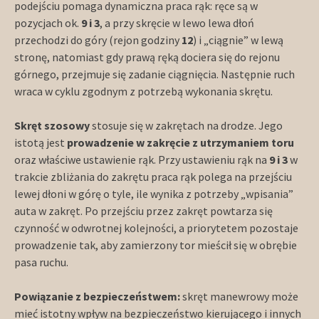
podejściu pomaga dynamiczna praca rąk: ręce są w
pozycjach ok.
9 i 3
, a przy skręcie w lewo lewa dłoń
przechodzi do góry (rejon godziny
12
) i „ciągnie” w lewą
stronę, natomiast gdy prawą ręką dociera się do rejonu
górnego, przejmuje się zadanie ciągnięcia. Następnie ruch
wraca w cyklu zgodnym z potrzebą wykonania skrętu.
Skręt szosowy
stosuje się w zakrętach na drodze. Jego
istotą jest
prowadzenie w zakręcie z utrzymaniem toru
oraz właściwe ustawienie rąk. Przy ustawieniu rąk na
9 i 3
w
trakcie zbliżania do zakrętu praca rąk polega na przejściu
lewej dłoni w górę o tyle, ile wynika z potrzeby „wpisania”
auta w zakręt. Po przejściu przez zakręt powtarza się
czynność w odwrotnej kolejności, a priorytetem pozostaje
prowadzenie tak, aby zamierzony tor mieścił się w obrębie
pasa ruchu.
Powiązanie z bezpieczeństwem:
skręt manewrowy może
mieć istotny wpływ na bezpieczeństwo kierującego i innych