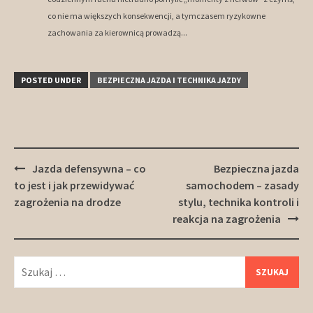
co nie ma większych konsekwencji, a tymczasem ryzykowne
zachowania za kierownicą prowadzą...
POSTED UNDER
BEZPIECZNA JAZDA I TECHNIKA JAZDY
Post
Jazda defensywna – co
Bezpieczna jazda
navigation
to jest i jak przewidywać
samochodem – zasady
zagrożenia na drodze
stylu, technika kontroli i
reakcja na zagrożenia
Szukaj: