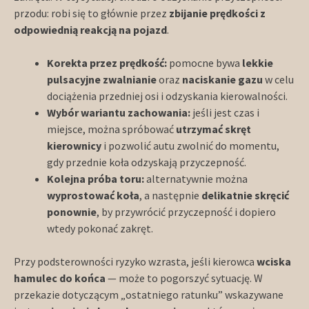
przodu: robi się to głównie przez
zbijanie prędkości z
odpowiednią reakcją na pojazd
.
Korekta przez prędkość:
pomocne bywa
lekkie
pulsacyjne zwalnianie
oraz
naciskanie gazu
w celu
dociążenia przedniej osi i odzyskania kierowalności.
Wybór wariantu zachowania:
jeśli jest czas i
miejsce, można spróbować
utrzymać skręt
kierownicy
i pozwolić autu zwolnić do momentu,
gdy przednie koła odzyskają przyczepność.
Kolejna próba toru:
alternatywnie można
wyprostować koła
, a następnie
delikatnie skręcić
ponownie
, by przywrócić przyczepność i dopiero
wtedy pokonać zakręt.
Przy podsterowności ryzyko wzrasta, jeśli kierowca
wciska
hamulec do końca
— może to pogorszyć sytuację. W
przekazie dotyczącym „ostatniego ratunku” wskazywane