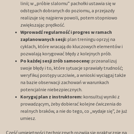
linii; w „próbie slalomu” pachołki ustawia się w
odstępach dobranych do poziomu, a przejazdy
realizuje się najpierw powoli, potem stopniowo
zwiększając prędkość.
Wprowadź regularność i progres w ramach
zaplanowanych sesji:
plan treningu oprzyj na
cyklach, które wracają do kluczowych elementów i
pozwalają korygować błędy z kolejnych prób.
Po każdej sesji zrób samoocenę:
przeanalizuj
swoje błędy i to, które sytuacje sprawiały trudność;
weryfikuj postępy uczciwie, a wnioski wyciągaj także
na bazie obserwacji zachowań w warunkach
potencjalnie niebezpiecznych.
Koryguj plan z instruktorem:
konsultuj wyniki z
prowadzącym, żeby dobierać kolejne ćwiczenia do
realnych braków, a nie do tego, co „wydaje się”, że już
umiesz.
Część umiejętności technicznych rozwija się praktycznie na