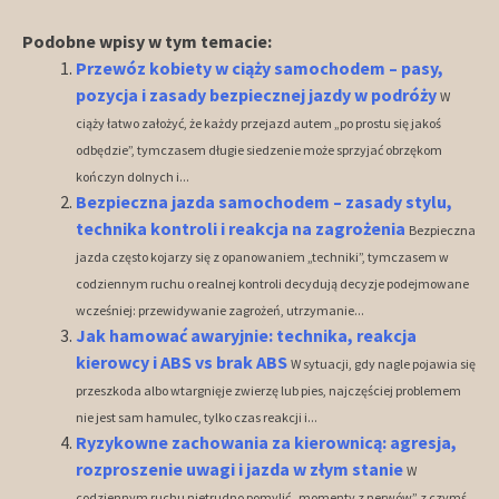
Podobne wpisy w tym temacie:
Przewóz kobiety w ciąży samochodem – pasy,
pozycja i zasady bezpiecznej jazdy w podróży
W
ciąży łatwo założyć, że każdy przejazd autem „po prostu się jakoś
odbędzie”, tymczasem długie siedzenie może sprzyjać obrzękom
kończyn dolnych i...
Bezpieczna jazda samochodem – zasady stylu,
technika kontroli i reakcja na zagrożenia
Bezpieczna
jazda często kojarzy się z opanowaniem „techniki”, tymczasem w
codziennym ruchu o realnej kontroli decydują decyzje podejmowane
wcześniej: przewidywanie zagrożeń, utrzymanie...
Jak hamować awaryjnie: technika, reakcja
kierowcy i ABS vs brak ABS
W sytuacji, gdy nagle pojawia się
przeszkoda albo wtargnięje zwierzę lub pies, najczęściej problemem
nie jest sam hamulec, tylko czas reakcji i...
Ryzykowne zachowania za kierownicą: agresja,
rozproszenie uwagi i jazda w złym stanie
W
codziennym ruchu nietrudno pomylić „momenty z nerwów” z czymś,