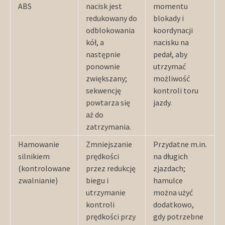
ABS
nacisk jest
momentu
redukowany do
blokady i
odblokowania
koordynacji
kół, a
nacisku na
następnie
pedał, aby
ponownie
utrzymać
zwiększany;
możliwość
sekwencję
kontroli toru
powtarza się
jazdy.
aż do
zatrzymania.
Hamowanie
Zmniejszanie
Przydatne m.in.
silnikiem
prędkości
na długich
(kontrolowane
przez redukcję
zjazdach;
zwalnianie)
biegu i
hamulce
utrzymanie
można użyć
kontroli
dodatkowo,
prędkości przy
gdy potrzebne