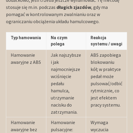
stosuje się m.in. podczas
długich zjazdów
, gdy ma
pomagać w kontrolowanym zwalnianiu oraz w
ograniczaniu obciążenia układu hamulcowego.
Typ hamowania
Na czym
Reakcja
polega
systemu / uwagi
Hamowanie
Jak najszybsze
ABS zapobiega
awaryjne z ABS
i jak
blokowaniu
najmocniejsze
kół; w praktyce
wciśnięcie
pedał może
pedału
pulsować/odbić
hamulca,
rytmicznie, co
utrzymanie
jest efektem
nacisku do
pracy systemu.
zatrzymania.
Hamowanie
Hamowanie
Wymaga
awaryjne bez
pulsacyjne:
wyczucia