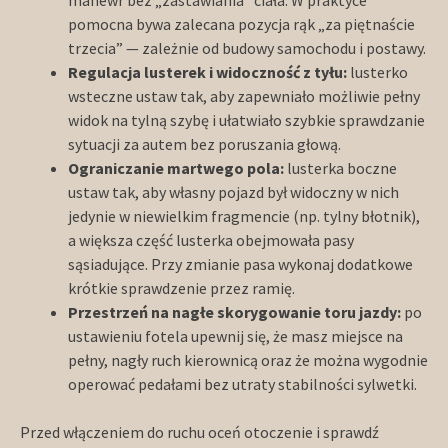
pomocna bywa zalecana pozycja rąk „za piętnaście
trzecia” — zależnie od budowy samochodu i postawy.
Regulacja lusterek i widoczność z tyłu:
lusterko
wsteczne ustaw tak, aby zapewniało możliwie pełny
widok na tylną szybę i ułatwiało szybkie sprawdzanie
sytuacji za autem bez poruszania głową.
Ograniczanie martwego pola:
lusterka boczne
ustaw tak, aby własny pojazd był widoczny w nich
jedynie w niewielkim fragmencie (np. tylny błotnik),
a większa część lusterka obejmowała pasy
sąsiadujące. Przy zmianie pasa wykonaj dodatkowe
krótkie sprawdzenie przez ramię.
Przestrzeń na nagłe skorygowanie toru jazdy:
po
ustawieniu fotela upewnij się, że masz miejsce na
pełny, nagły ruch kierownicą oraz że można wygodnie
operować pedałami bez utraty stabilności sylwetki.
Przed włączeniem do ruchu oceń otoczenie i sprawdź