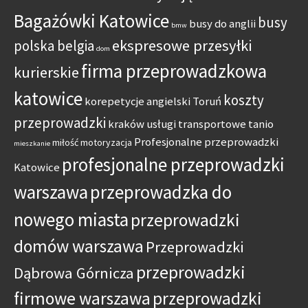
Bagażówki Katowice
busy
busy do anglii
bmw
ekspresowe przesyłki
polska belgia
dom
firma przeprowadzkowa
kurierskie
katowice
koszty
korepetycje angielski Toruń
przeprowadzki
kraków usługi transportowe tanio
Profesjonalne przeprowadzki
miłość
motoryzacja
mieszkanie
profesjonalne przeprowadzki
Katowice
warszawa
przeprowadzka do
nowego miasta
przeprowadzki
domów warszawa
Przeprowadzki
przeprowadzki
Dąbrowa Górnicza
firmowe warszawa
przeprowadzki