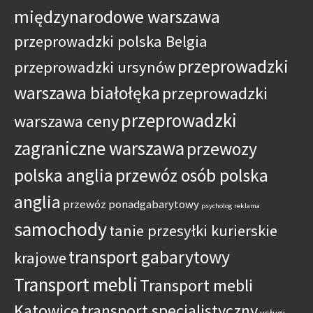
międzynarodowe warszawa
przeprowadzki polska Belgia
przeprowadzki
przeprowadzki ursynów
warszawa białołęka
przeprowadzki
przeprowadzki
warszawa ceny
zagraniczne warszawa
przewozy
polska anglia
przewóz osób polska
anglia
przewóz ponadgabarytowy
psycholog
reklama
samochody
tanie przesyłki kurierskie
transport gabarytowy
krajowe
Transport mebli
Transport mebli
Katowice
transport specjalistyczny