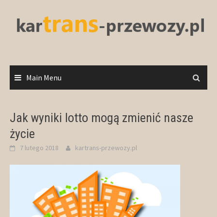
Skip
to
content
Main Menu
Jak wyniki lotto mogą zmienić nasze
życie
7 lutego 2018
kartrans-przewozy.pl