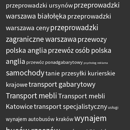
przeprowadzki
przeprowadzki ursynów
warszawa białołęka
przeprowadzki
przeprowadzki
warszawa ceny
zagraniczne warszawa
przewozy
polska anglia
przewóz osób polska
anglia
przewóz ponadgabarytowy
psycholog
reklama
samochody
tanie przesyłki kurierskie
transport gabarytowy
krajowe
Transport mebli
Transport mebli
Katowice
transport specjalistyczny
usługi
wynajem
wynajem autobusów kraków