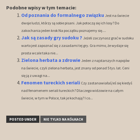
Podobne wpisy w tym temacie:
Od poznania do formalnego związku
Jest na świecie
dwoje ludzi, którzy są sobie pisani. Jak potoczą się ich losy? Do
zakochania jeden krok Na początku poznajemy się....
Jak są zasady gry sudoku ?
Jeżeli zaczynasz grać w sudoku
warto jest zapoznać się z zasadami tej gry. Gra mimo, że wydaje się
prosta wcale taka nie...
Zielona herbata a zdrowie
Jeden z najstarszych napojów
na świecie, czyli zielona herbata, jest znany od ponad 5 tys. lat. Ceni
się ją z uwagi na...
Fenomen tureckich seriali
Czy zastanawiałaś/eś się kiedyś
nad fenomenem seriali tureckich? Dlaczego widzowie na całym
świecie, w tym w Polsce, tak je kochają? I co...
POSTED UNDER
NIE TYLKO NA KÓŁKACH