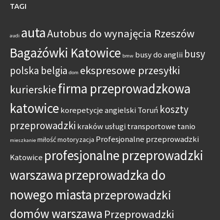
TAGI
auta
Autobus do wynajęcia Rzeszów
audi
Bagażówki Katowice
busy
busy do anglii
bmw
ekspresowe przesyłki
polska belgia
dom
firma przeprowadzkowa
kurierskie
katowice
koszty
korepetycje angielski Toruń
przeprowadzki
kraków usługi transportowe tanio
Profesjonalne przeprowadzki
miłość
motoryzacja
mieszkanie
profesjonalne przeprowadzki
Katowice
warszawa
przeprowadzka do
nowego miasta
przeprowadzki
domów warszawa
Przeprowadzki