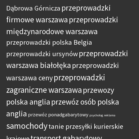
przeprowadzki
Dąbrowa Górnicza
firmowe warszawa
przeprowadzki
międzynarodowe warszawa
przeprowadzki polska Belgia
przeprowadzki
przeprowadzki ursynów
warszawa białołęka
przeprowadzki
przeprowadzki
warszawa ceny
zagraniczne warszawa
przewozy
polska anglia
przewóz osób polska
anglia
przewóz ponadgabarytowy
psycholog
reklama
samochody
tanie przesyłki kurierskie
transport gabarytowy
krajowe