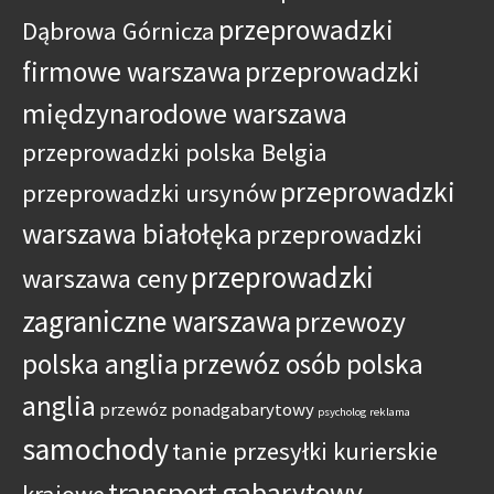
przeprowadzki
Dąbrowa Górnicza
firmowe warszawa
przeprowadzki
międzynarodowe warszawa
przeprowadzki polska Belgia
przeprowadzki
przeprowadzki ursynów
warszawa białołęka
przeprowadzki
przeprowadzki
warszawa ceny
zagraniczne warszawa
przewozy
polska anglia
przewóz osób polska
anglia
przewóz ponadgabarytowy
psycholog
reklama
samochody
tanie przesyłki kurierskie
transport gabarytowy
krajowe