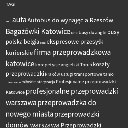
TAGI
auta
Autobus do wynajęcia Rzeszów
audi
Bagażówki Katowice
busy
busy do anglii
bmw
ekspresowe przesyłki
polska belgia
dom
firma przeprowadzkowa
kurierskie
katowice
koszty
korepetycje angielski Toruń
przeprowadzki
kraków usługi transportowe tanio
Profesjonalne przeprowadzki
miłość
motoryzacja
mieszkanie
profesjonalne przeprowadzki
Katowice
warszawa
przeprowadzka do
nowego miasta
przeprowadzki
domów warszawa
Przeprowadzki