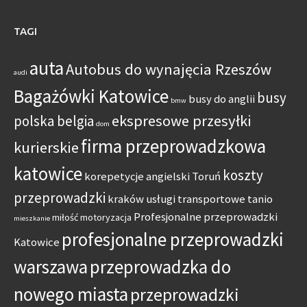
TAGI
auta
Autobus do wynajęcia Rzeszów
audi
Bagażówki Katowice
busy
busy do anglii
bmw
ekspresowe przesyłki
polska belgia
dom
firma przeprowadzkowa
kurierskie
katowice
koszty
korepetycje angielski Toruń
przeprowadzki
kraków usługi transportowe tanio
Profesjonalne przeprowadzki
miłość
motoryzacja
mieszkanie
profesjonalne przeprowadzki
Katowice
warszawa
przeprowadzka do
nowego miasta
przeprowadzki