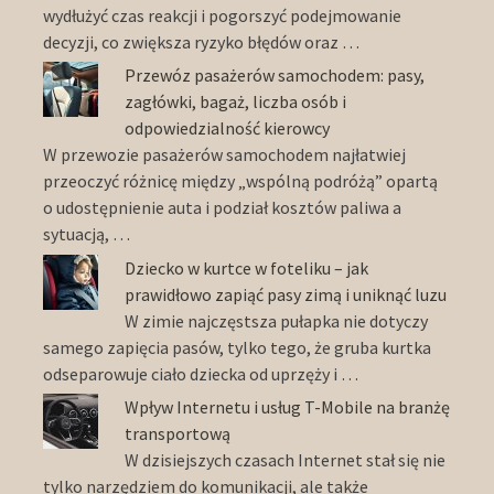
wydłużyć czas reakcji i pogorszyć podejmowanie
decyzji, co zwiększa ryzyko błędów oraz …
Przewóz pasażerów samochodem: pasy,
zagłówki, bagaż, liczba osób i
odpowiedzialność kierowcy
W przewozie pasażerów samochodem najłatwiej
przeoczyć różnicę między „wspólną podróżą” opartą
o udostępnienie auta i podział kosztów paliwa a
sytuacją, …
Dziecko w kurtce w foteliku – jak
prawidłowo zapiąć pasy zimą i uniknąć luzu
W zimie najczęstsza pułapka nie dotyczy
samego zapięcia pasów, tylko tego, że gruba kurtka
odseparowuje ciało dziecka od uprzęży i …
Wpływ Internetu i usług T-Mobile na branżę
transportową
W dzisiejszych czasach Internet stał się nie
tylko narzędziem do komunikacji, ale także