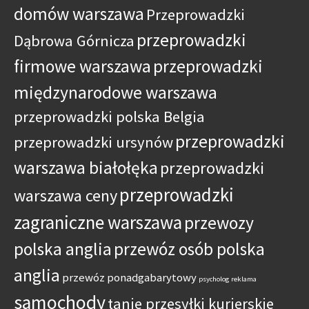
domów warszawa
Przeprowadzki
przeprowadzki
Dąbrowa Górnicza
firmowe warszawa
przeprowadzki
międzynarodowe warszawa
przeprowadzki polska Belgia
przeprowadzki
przeprowadzki ursynów
warszawa białołęka
przeprowadzki
przeprowadzki
warszawa ceny
zagraniczne warszawa
przewozy
polska anglia
przewóz osób polska
anglia
przewóz ponadgabarytowy
psycholog
reklama
samochody
tanie przesyłki kurierskie