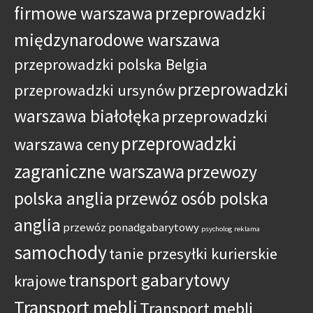
firmowe warszawa
przeprowadzki
międzynarodowe warszawa
przeprowadzki polska Belgia
przeprowadzki
przeprowadzki ursynów
warszawa białołęka
przeprowadzki
przeprowadzki
warszawa ceny
zagraniczne warszawa
przewozy
polska anglia
przewóz osób polska
anglia
przewóz ponadgabarytowy
psycholog
reklama
samochody
tanie przesyłki kurierskie
transport gabarytowy
krajowe
Transport mebli
Transport mebli