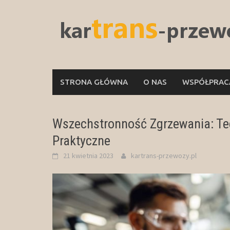
Skip
to
content
STRONA GŁÓWNA
O NAS
WSPÓŁPRACA
Wszechstronność Zgrzewania: Te
Praktyczne
21 kwietnia 2023
kartrans-przewozy.pl