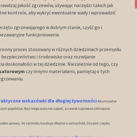
prawdzaj jakość zgrzewów, używając narzędzi takich jak
alne kontrole, aby wykryć ewentualne wady i wprowadzić
sprzętu zgrzewającego w dobrym stanie, czyść go i
 bezawaryjne funkcjonowanie.
ronny proces stosowany w różnych dziedzinach przemysłu.
 bezpieczeństwo i środowisko oraz rozwijanie
a doskonałości w tej dziedzinie. Niezależnie od tego, czy
nsatorowym
czy innymi materiałami, pamiętaj o tych
zgrzewaniu.
aktyczne wskazówki dla długiej żywotności
Akumulator
ym pojeździe. Bez niego auto nie zapali, a nawet najnowocześniejsze
 sobie sprawy, ile zachodu kosztuje dbanie o samochód. Dla pań często