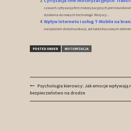
Cyfryzacja firm motoryzacyjnych: Transf
czasach cyfryzacja firm motoryzacyjnych jest nieuniknion
działania do nowych technologii. Wszyscy...
Wpływ Internetu i usług T-Mobile na bra
narzędziem do komunikacji, ale także kluczowym elemente
POSTED UNDER
MOTORYZACJA
Post
Psychologia kierowcy: Jak emocje wpływają 
navigation
bezpieczeństwo na drodze