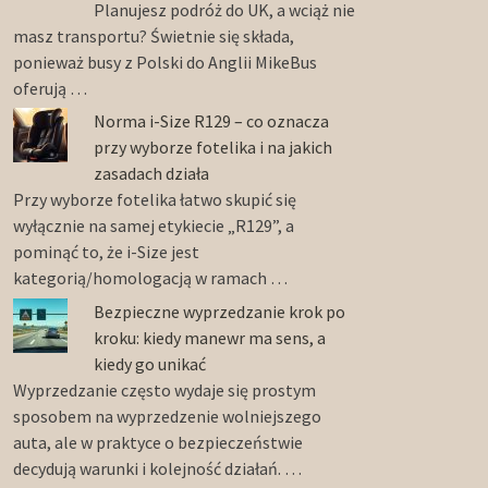
Planujesz podróż do UK, a wciąż nie
masz transportu? Świetnie się składa,
ponieważ busy z Polski do Anglii MikeBus
oferują …
Norma i-Size R129 – co oznacza
przy wyborze fotelika i na jakich
zasadach działa
Przy wyborze fotelika łatwo skupić się
wyłącznie na samej etykiecie „R129”, a
pominąć to, że i-Size jest
kategorią/homologacją w ramach …
Bezpieczne wyprzedzanie krok po
kroku: kiedy manewr ma sens, a
kiedy go unikać
Wyprzedzanie często wydaje się prostym
sposobem na wyprzedzenie wolniejszego
auta, ale w praktyce o bezpieczeństwie
decydują warunki i kolejność działań. …