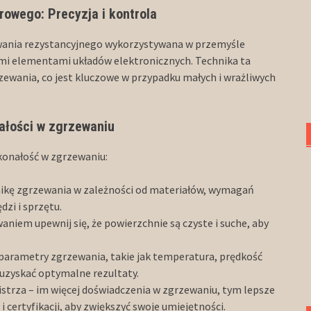
owego: Precyzja i kontrola
wania rezystancyjnego wykorzystywana w przemyśle
mi elementami układów elektronicznych. Technika ta
zewania, co jest kluczowe w przypadku małych i wrażliwych
ałości w zgrzewaniu
konałość w zgrzewaniu:
nikę zgrzewania w zależności od materiałów, wymagań
zi i sprzętu.
waniem upewnij się, że powierzchnie są czyste i suche, aby
j parametry zgrzewania, takie jak temperatura, prędkość
 uzyskać optymalne rezultaty.
mistrza – im więcej doświadczenia w zgrzewaniu, tym lepsze
i certyfikacji, aby zwiększyć swoje umiejętności.