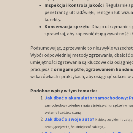
Inspekcja i kontrola jakości
: Regularnie s
penetranty, ultradźwięki, rentgen lub wizu
korekty.
Konserwacja sprzętu
: Dbaj o utrzymanie 
sprawdzaj, aby zapewnić długą żywotność i
Podsumowując, zgrzewanie to niezwykle wszechst
Wybór odpowiedniej metody zgrzewania, dbałość o
umiejętności zgrzewania są kluczowe dla osiągnięci
pracujesz z
oringami ptfe
,
zgrzewaniem konde
wskazówkach i praktykach, aby osiągnąć sukces w 
Podobne wpisy w tym temacie:
Jak dbać o akumulator samochodowy: Pr
samochodowy to jedno z najważniejszych urządzeń w nasz
systemy i gadżety staną...
Jak dbać o swoje auto?
Kobiety zwykle nie zdają
szokujące jest to, że istnieje coś takiego,...