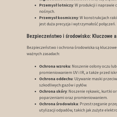
Przemysł lotniczy
: W produkcji i naprawie
nośnych.
Przemysł kosmiczny
: W konstrukcjach ra
jest duża precyzja i wytrzymałość połączeń.
Bezpieczeństwo i środowisko: Kluczowe 
Bezpieczeństwo i ochrona środowiska są kluczowe 
ważnych zasadach:
Ochrona wzroku
: Noszenie osłony oczu lu
promieniowaniem UV i IR, a także przed isk
Ochrona oddechu
: Używanie maski przeciw
szkodliwych gazów i pyłów.
Ochrona skóry
: Noszenie rękawic, kurtki 
poparzeniami oraz promieniowaniem.
Ochrona środowiska
: Przestrzeganie prze
utylizacji odpadów, takich jak zużyte elektr