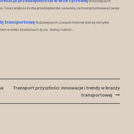
ormacja przedsiębiorstw w erze cyfrowej
W dzisiejszych
a. Coraz większa liczba przedsiębiorstw zauważa, że musi przystosować swoje
nżę transportową
W dzisiejszych czasach Internet stał się nie tylko
m w wielu dziedzinach życia. Jedną z takich...
na
Transport przyszłości: Innowacje i trendy w branży
transportowej