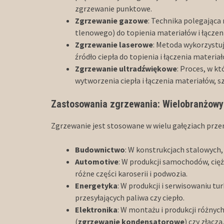
zgrzewanie punktowe.
Zgrzewanie gazowe
: Technika polegająca
tlenowego) do topienia materiałów i łączeni
Zgrzewanie laserowe
: Metoda wykorzystuj
źródło ciepła do topienia i łączenia materiał
Zgrzewanie ultradźwiękowe
: Proces, w k
wytworzenia ciepła i łączenia materiałów, s
Zastosowania zgrzewania: Wielobranżowy
Zgrzewanie jest stosowane w wielu gałęziach prze
Budownictwo
: W konstrukcjach stalowych
Automotive
: W produkcji samochodów, cię
różne części karoserii i podwozia.
Energetyka
: W produkcji i serwisowaniu t
przesyłających paliwa czy ciepło.
Elektronika
: W montażu i produkcji różny
(
zgrzewanie kondensatorowe
) czy złącza.