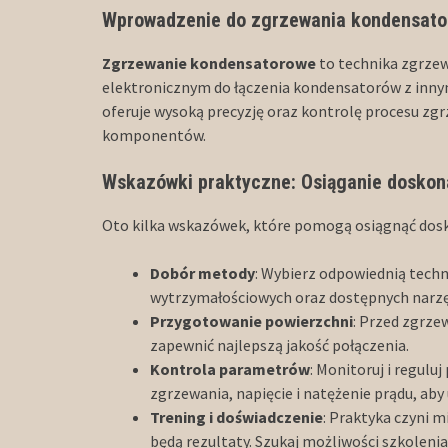
Wprowadzenie do zgrzewania kondensator
Zgrzewanie kondensatorowe
to technika zgrze
elektronicznym do łączenia kondensatorów z inny
oferuje wysoką precyzję oraz kontrolę procesu zgr
komponentów.
Wskazówki praktyczne: Osiąganie doskon
Oto kilka wskazówek, które pomogą osiągnąć dos
Dobór metody
: Wybierz odpowiednią tech
wytrzymałościowych oraz dostępnych narzęd
Przygotowanie powierzchni
: Przed zgrze
zapewnić najlepszą jakość połączenia.
Kontrola parametrów
: Monitoruj i regulu
zgrzewania, napięcie i natężenie prądu, aby
Trening i doświadczenie
: Praktyka czyni 
będą rezultaty. Szukaj możliwości szkolenia 