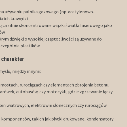
 na używaniu palnika gazowego (np. acetylenowo-
a ich krawędzi.
ąca silnie skoncentrowane wiązki światła laserowego jako
ów.
tórym dźwięki o wysokiej częstotliwości są używane do
zczególnie plastików.
 charakter
mysłu, między innymi:
, mostach, rurociągach czy elementach zbrojenia betonu.
żarówek, autobusów, czy motocykli, gdzie zgrzewanie łączy
urbin wiatrowych, elektrowni słonecznych czy rurociągów
ch komponentów, takich jak płytki drukowane, kondensatory